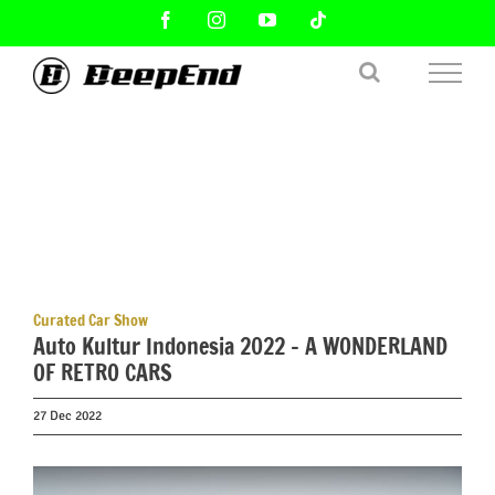
Skip
Facebook
Instagram
YouTube
Tiktok
to
content
Curated Car Show
Auto Kultur Indonesia 2022 – A WONDERLAND
OF RETRO CARS
27 Dec 2022
View