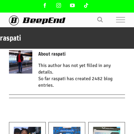
Skip
Facebook
Instagram
YouTube
Tiktok
to
content
raspati
About
raspati
This author has not yet filled in any
details.
So far raspati has created 2482 blog
entries.