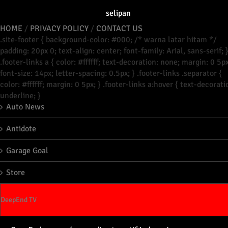
selipan
HOME
/
PRIVACY POLICY
/
CONTACT US
.site-footer { background-color: #000; /* warna latar hitam */
padding: 20px 0; text-align: center; font-family: Arial, sans-serif; 
.footer-links a { color: #ffffff; text-decoration: none; margin: 0 5px
font-size: 14px; letter-spacing: 0.5px; } .footer-links .separator {
color: #ffffff; margin: 0 5px; } .footer-links a:hover { text-decorati
underline; }
Auto News
Antidote
Garage Goal
Store
DeepEnd TV