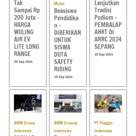
Tak
Lanjutkan
Motor
Sampai Rp
Tradisi
Beasiswa
200 Juta –
Podium –
Pendidika
HARGA
PEMBALAP
n –
WULING
AHRT DI
DIBERIKAN
AIR EV
ARRC 2024
UNTUK
LITE LONG
SEPANG
SISWA
RANGE
DUTA
19 Sep 2024
SAFETY
20 Sep 2024
RIDING
19 Sep 2024
BMW Group
BMW Grouup
PT Piaggio
Indonesia
Indonesia
Indonesia