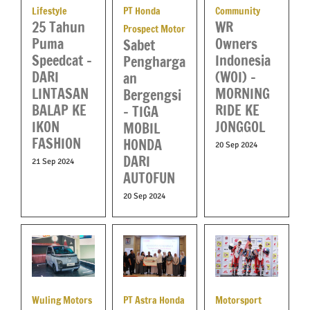
PT Honda
Lifestyle
Community
25 Tahun
WR
Prospect Motor
Puma
Owners
Sabet
Speedcat –
Indonesia
Pengharga
DARI
(WOI) –
an
LINTASAN
MORNING
Bergengsi
BALAP KE
RIDE KE
– TIGA
IKON
JONGGOL
MOBIL
FASHION
HONDA
20 Sep 2024
DARI
21 Sep 2024
AUTOFUN
20 Sep 2024
Wuling Motors
PT Astra Honda
Motorsport