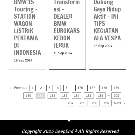
BMW 15
Transform
Dukung
Touring –
asi –
Gaya Hidup
STATION
DEALER
Aktif – INI
WAGON
BMW
TIPS
LISTRIK
EUROKARS
KEGIATAN
PERTAMA
KEBON
ALA VESPA
DI
JERUK
18 Sep 2024
INDONESIA
18 Sep 2024
19 Sep 2024
Previous
1
2
3
4
5
···
176
177
178
179
180
181
182
183
184
185
186
···
203
Next
204
205
206
207
Copyright
2025
DeepEnd
®
All Rights Reserved