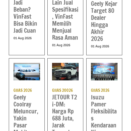
Jadi
Lain Jual
Geely Kejar
Beban?
Spesifikasi
Target 80
VinFast
, VinFast
Dealer
Bisa Bikin
Memilih
Hingga
Jadi Cuan
Menjual
Akhir
Rasa Aman
2026
01 Aug 2026
01 Aug 2026
01 Aug 2026
GIIAS 2026
GIIAS 2026
GIIAS 20026
Isuzu
Geely
JETOUR T2
Pamer
Coolray
i-DM:
Fleksibilita
Meluncur,
Harga Rp
s
Yakin
688 Juta,
Kendaraan
Pasar
Jarak