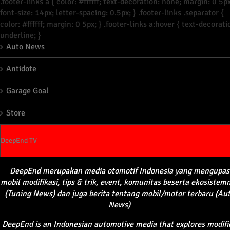
.footer-links a { color: #ffffff; text-decoration: none; margin: 0 5px
font-size: 14px; letter-spacing: 0.5px; } .footer-links .separator {
color: #ffffff; margin: 0 5px; } .footer-links a:hover { text-decorati
underline; }
Auto News
Antidote
Garage Goal
Store
DeepEnd TV
DeepEnd
merupakan
media
otomotif
Indonesia yang
mengupas
mobil
modifikasi
, tips &
trik
, event,
komunitas
beserta
ekosistem
(Tuning News) dan juga
berita
tentang
mobil
/motor
terbaru
(Au
News)
DeepEnd
is an Indonesian automotive media that explores modifi