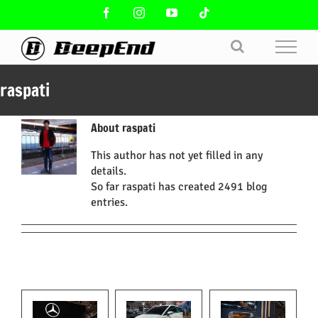
Skip
Facebook
Instagram
YouTube
Tiktok
to
content
raspati
About
raspati
This author has not yet filled in any
details.
So far raspati has created 2491 blog
entries.