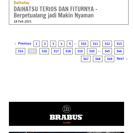
Daihatsu
DAIHATSU TERIOS DAN FITURNYA –
Berpetualang jadi Makin Nyaman
18 Feb 2021
Previous
1
2
3
4
5
···
310
311
312
313
314
315
316
317
318
319
320
···
345
346
Next
347
348
349