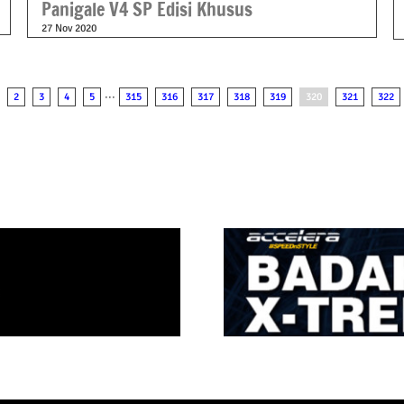
Panigale V4 SP Edisi Khusus
27 Nov 2020
2
3
4
5
···
315
316
317
318
319
320
321
322