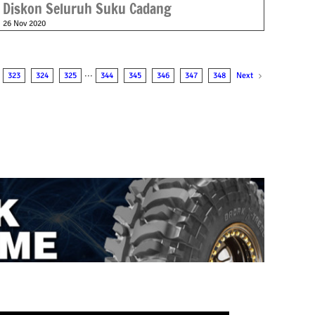
Diskon Seluruh Suku Cadang
26 Nov 2020
Next
323
324
325
···
344
345
346
347
348