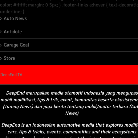
color: #ffffff; margin: 0 5px; } .footer-links a:hover { text-decorati
underline; }
Auto News
Antidote
Garage Goal
Store
DeepEnd TV
DeepEnd
merupakan
media
otomotif
Indonesia yang
mengupas
mobil
modifikasi
, tips &
trik
, event,
komunitas
beserta
ekosistem
(Tuning News) dan juga
berita
tentang
mobil
/motor
terbaru
(Au
News)
DeepEnd
is an Indonesian automotive media that explores modifi
cars, tips & tricks, events, communities and their ecosystems