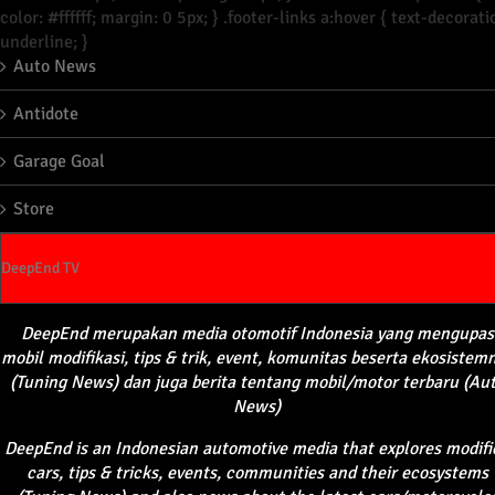
color: #ffffff; margin: 0 5px; } .footer-links a:hover { text-decorati
underline; }
Auto News
Antidote
Garage Goal
Store
DeepEnd TV
DeepEnd
merupakan
media
otomotif
Indonesia yang
mengupas
mobil
modifikasi
, tips &
trik
, event,
komunitas
beserta
ekosistem
(Tuning News) dan juga
berita
tentang
mobil
/motor
terbaru
(Au
News)
DeepEnd
is an Indonesian automotive media that explores modifi
cars, tips & tricks, events, communities and their ecosystems