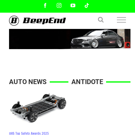
Skip
Facebook
Instagram
YouTube
Tiktok
to
content
AUTO NEWS
ANTIDOTE
IIHS Top Safety Awards 2025