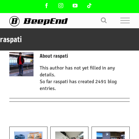
Skip
Facebook
Instagram
YouTube
Tiktok
to
content
raspati
About
raspati
This author has not yet filled in any
details.
So far raspati has created 2491 blog
entries.