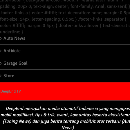
.site-footer { background-color: #000; /* warna latar hitam */
padding: 20px 0; text-align: center; font-family: Arial, sans-serif; 
.footer-links a { color: #ffffff; text-decoration: none; margin: 0 5px
font-size: 14px; letter-spacing: 0.5px; } .footer-links .separator {
color: #ffffff; margin: 0 5px; } .footer-links a:hover { text-decorati
underline; }
Auto News
Antidote
Garage Goal
Store
DeepEnd TV
DeepEnd
merupakan
media
otomotif
Indonesia yang
mengupas
mobil
modifikasi
, tips &
trik
, event,
komunitas
beserta
ekosistem
(Tuning News) dan juga
berita
tentang
mobil
/motor
terbaru
(Au
News)