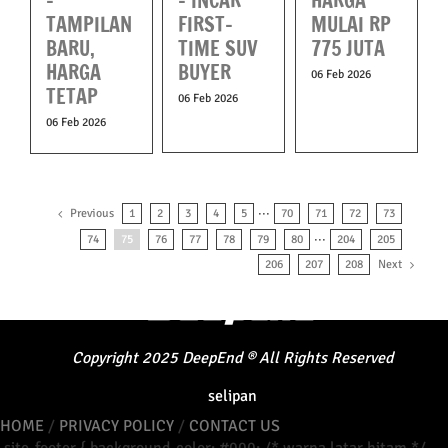
–
– INCAR
HARGA
TAMPILAN
FIRST-
MULAI RP
BARU,
TIME SUV
775 JUTA
HARGA
BUYER
06 Feb 2026
TETAP
06 Feb 2026
06 Feb 2026
Previous
1
2
3
4
5
···
70
71
72
73
74
75
76
77
78
79
80
···
204
205
Next
206
207
208
Copyright
2025
DeepEnd
®
All Rights Reserved
selipan
HOME
/
PRIVACY POLICY
/
CONTACT US