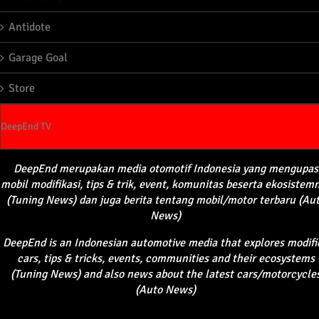
Antidote
Garage Goal
Store
DeepEnd TV
DeepEnd
merupakan
media
otomotif
Indonesia yang
mengupas
mobil
modifikasi
, tips &
trik
, event,
komunitas
beserta
ekosistem
(Tuning News) dan juga
berita
tentang
mobil
/motor
terbaru
(Au
News)
DeepEnd
is an Indonesian automotive media that explores modifi
cars, tips & tricks, events, communities and their ecosystems
(Tuning News) and also news about the latest cars/motorcycle
(Auto News)