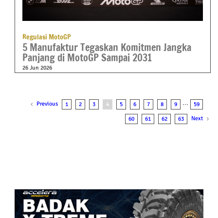
Regulasi MotoGP
5 Manufaktur Tegaskan Komitmen Jangka
Panjang di MotoGP Sampai 2031
26 Jun 2026
Previous
1
2
3
4
5
6
7
8
9
···
59
Next
60
61
62
63