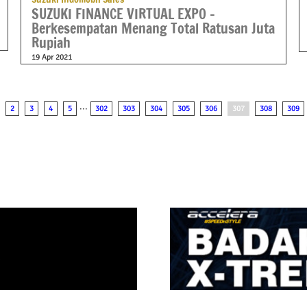
SUZUKI FINANCE VIRTUAL EXPO –
Berkesempatan Menang Total Ratusan Juta
Rupiah
19 Apr 2021
2
3
4
5
···
302
303
304
305
306
307
308
309