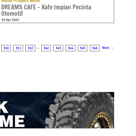
Honda Prospect Motor
DREAMS CAFE – Kafe Impian Pecinta
Otomotif
19 Apr 2021
Next
310
311
312
···
342
343
344
345
346