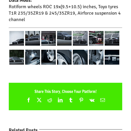
Data Mods:
Rotiform wheels ROC 19x(9.5+10.5) inches, Toyo tyres
T1R 235/35ZR19 & 245/35ZR19, Airforce suspension 4
channel
Share This Story, Choose Your Platform!
Facebook
X
Reddit
LinkedIn
Tumblr
Pinterest
Vk
Email
Related Posts