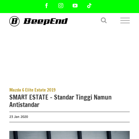
Skip
Facebook
Instagram
YouTube
Tiktok
to
content
Mazda 6 Elite Estate 2019
SMART ESTATE – Standar Tinggi Namun
Antistandar
23 Jan 2020
View