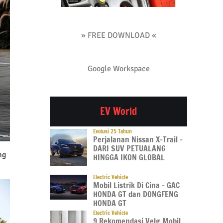
» FREE DOWNLOAD «
Google Workspace
EV World
Evolusi 25 Tahun
Perjalanan Nissan X-Trail –
DARI SUV PETUALANG
ng
HINGGA IKON GLOBAL
Electric Vehicle
Mobil Listrik Di Cina – GAC
HONDA GT dan DONGFENG
HONDA GT
Electric Vehicle
9 Rekomendasi Velg Mobil