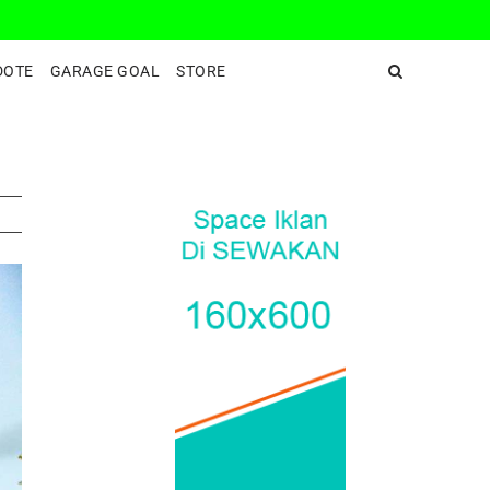
DeepEnd TV
DOTE
GARAGE GOAL
STORE