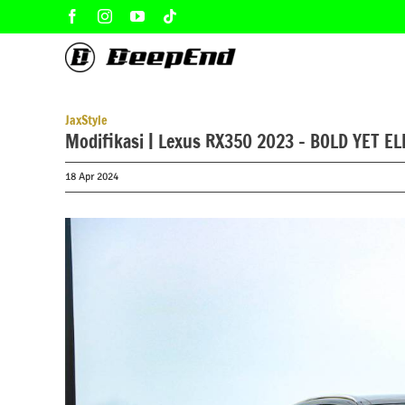
Skip
Facebook
Instagram
YouTube
Tiktok
to
content
JaxStyle
Modifikasi | Lexus RX350 2023 – BOLD YET E
18 Apr 2024
View
Larger
Image