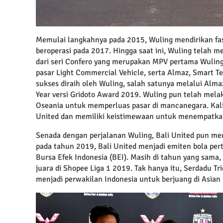
Memulai langkahnya pada 2015, Wuling mendirikan fas
beroperasi pada 2017. Hingga saat ini, Wuling telah m
dari seri Confero yang merupakan MPV pertama Wuling
pasar Light Commercial Vehicle, serta Almaz, Smart Te
sukses diraih oleh Wuling, salah satunya melalui Alm
Year versi Gridoto Award 2019. Wuling pun telah mela
Oseania untuk memperluas pasar di mancanegara. Kali
United dan memiliki keistimewaan untuk menempatkan 
Senada dengan perjalanan Wuling, Bali United pun mem
pada tahun 2019, Bali United menjadi emiten bola per
Bursa Efek Indonesia (BEI). Masih di tahun yang sama
juara di Shopee Liga 1 2019. Tak hanya itu, Serdadu T
menjadi perwakilan Indonesia untuk berjuang di Asian