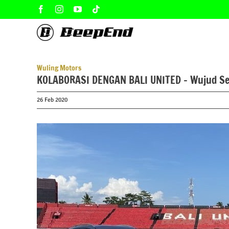
Skip
Facebook
Instagram
YouTube
Tiktok
to
content
Wuling Motors
KOLABORASI DENGAN BALI UNITED – Wujud Sema
26 Feb 2020
View
Larger
Image