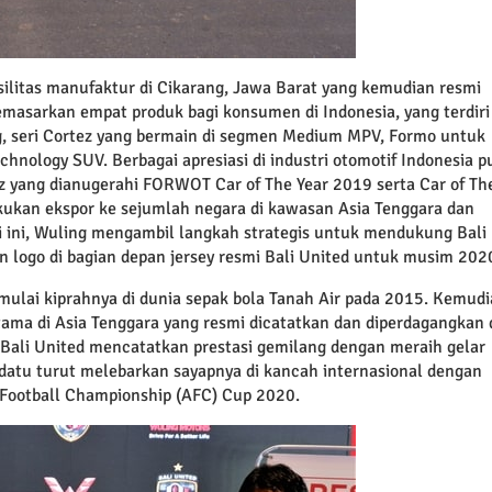
ilitas manufaktur di Cikarang, Jawa Barat yang kemudian resmi
emasarkan empat produk bagi konsumen di Indonesia, yang terdiri
, seri Cortez yang bermain di segmen Medium MPV, Formo untuk
chnology SUV. Berbagai apresiasi di industri otomotif Indonesia p
az yang dianugerahi FORWOT Car of The Year 2019 serta Car of Th
kukan ekspor ke sejumlah negara di kawasan Asia Tenggara dan
 ini, Wuling mengambil langkah strategis untuk mendukung Bali
logo di bagian depan jersey resmi Bali United untuk musim 202
ulai kiprahnya di dunia sepak bola Tanah Air pada 2015. Kemudi
tama di Asia Tenggara yang resmi dicatatkan dan diperdagangkan 
, Bali United mencatatkan prestasi gemilang dengan meraih gelar
ridatu turut melebarkan sayapnya di kancah internasional dengan
 Football Championship (AFC) Cup 2020.