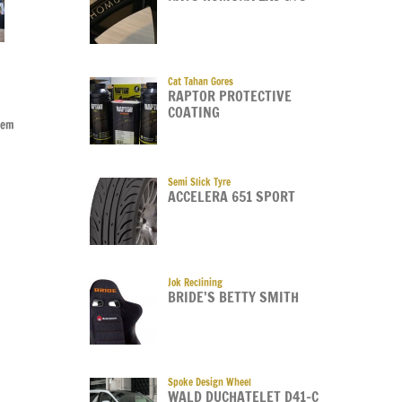
GIIAS 2026
GIIAS 2026
GIIA
Cat Tahan Gores
BMW F 450 GS Jadi Pintu
Honda Super-ONE Laris
Suda
RAPTOR PROTECTIVE
Masuk Terjangkau Ke
Manis, 132 Unit Dipesan
Awal
COATING
stem
Keluarga GS
dalam Sehari
Tena
Tetap
08 Aug 2026
07 Aug 2026
07 Au
Semi Slick Tyre
ACCELERA 651 SPORT
Jok Reclining
BRIDE’S BETTY SMITH
Spoke Design Wheel
WALD DUCHATELET D41-C