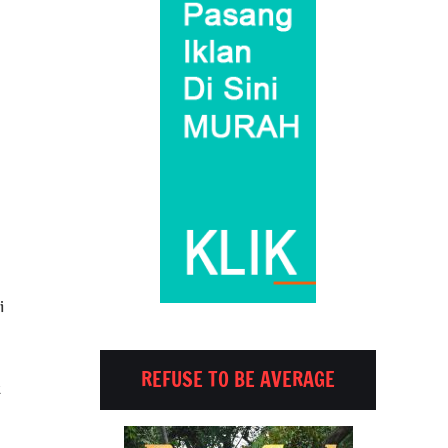
i
REFUSE TO BE AVERAGE
k