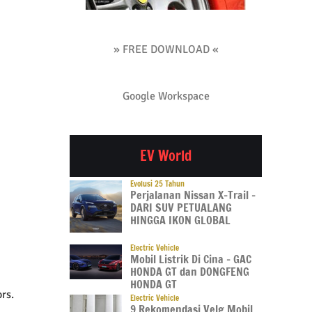
» FREE DOWNLOAD «
Google Workspace
EV World
Evolusi 25 Tahun
Perjalanan Nissan X-Trail –
DARI SUV PETUALANG
HINGGA IKON GLOBAL
Electric Vehicle
Mobil Listrik Di Cina – GAC
HONDA GT dan DONGFENG
HONDA GT
rs.
Electric Vehicle
9 Rekomendasi Velg Mobil