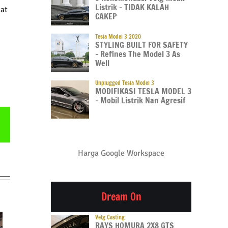
Listrik – TIDAK KALAH
kat
CAKEP
Tesla Model 3 2020
STYLING BUILT FOR SAFETY
– Refines The Model 3 As
Well
Unplugged Tesla Model 3
MODIFIKASI TESLA MODEL 3
– Mobil Listrik Nan Agresif
Email
Harga Google Workspace
Dream On
Velg Casting
RAYS HOMURA 2X8 GTS