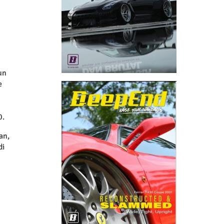
un
e
0.
an,
di