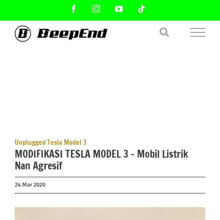
Skip
Facebook
Instagram
YouTube
Tiktok
to
content
Unplugged Tesla Model 3
MODIFIKASI TESLA MODEL 3 – Mobil Listrik
Nan Agresif
24 Mar 2020
View