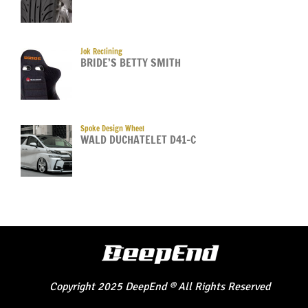
Jok Reclining
BRIDE’S BETTY SMITH
Spoke Design Wheel
WALD DUCHATELET D41-C
Copyright
2025
DeepEnd
®
All Rights Reserved