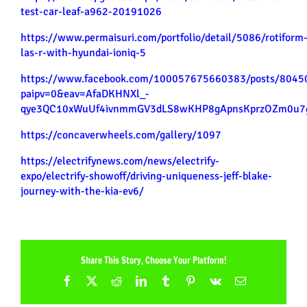
test-car-leaf-a962-20191026
https://www.permaisuri.com/portfolio/detail/5086/rotiform
las-r-with-hyundai-ioniq-5
https://www.facebook.com/100057675660383/posts/804
paipv=0&eav=AfaDKHNXl_-
qye3QC10xWuUf4ivnmmGV3dLS8wKHP8gApnsKprzOZm0u7g
https://concaverwheels.com/gallery/1097
https://electrifynews.com/news/electrify-
expo/electrify-showoff/driving-uniqueness-jeff-blake-
journey-with-the-kia-ev6/
Share This Story, Choose Your Platform!
Facebook
X
Reddit
LinkedIn
Tumblr
Pinterest
Vk
Email