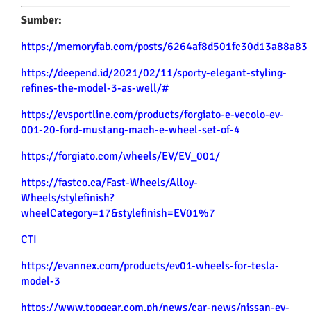
Sumber:
https://memoryfab.com/posts/6264af8d501fc30d13a88a83
https://deepend.id/2021/02/11/sporty-elegant-styling-
refines-the-model-3-as-well/#
https://evsportline.com/products/forgiato-e-vecolo-ev-
001-20-ford-mustang-mach-e-wheel-set-of-4
https://forgiato.com/wheels/EV/EV_001/
https://fastco.ca/Fast-Wheels/Alloy-
Wheels/stylefinish?
wheelCategory=17&stylefinish=EV01%7
CTI
https://evannex.com/products/ev01-wheels-for-tesla-
model-3
https://www.topgear.com.ph/news/car-news/nissan-ev-