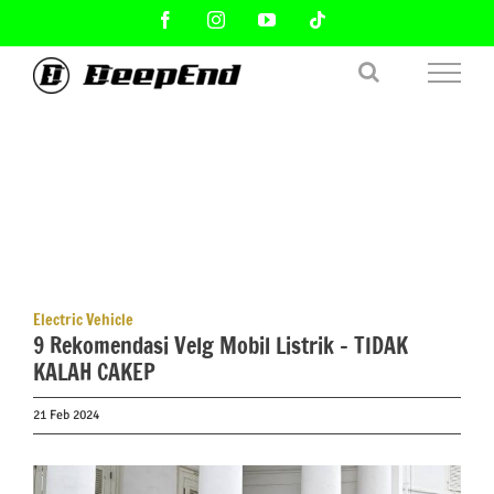
Skip
Facebook
Instagram
YouTube
Tiktok
to
content
Electric Vehicle
9 Rekomendasi Velg Mobil Listrik – TIDAK
KALAH CAKEP
21 Feb 2024
View