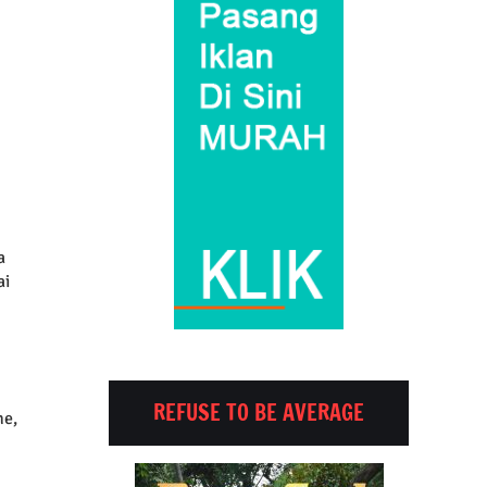
a
ai
REFUSE TO BE AVERAGE
ne,