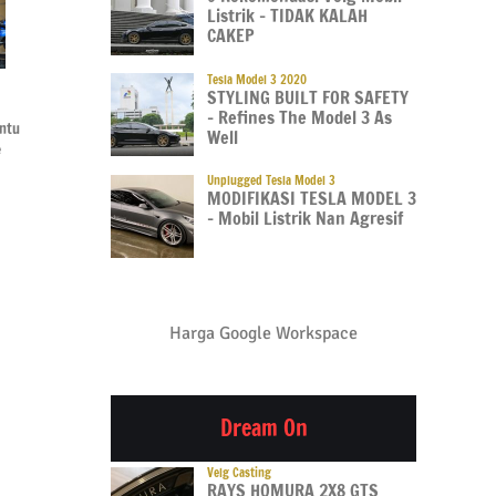
Listrik – TIDAK KALAH
CAKEP
Tesla Model 3 2020
STYLING BUILT FOR SAFETY
GIIAS 2026
GIIAS 2026
GIIA
– Refines The Model 3 As
intu
Electric-First Jadi Kunci,
Daihatsu SMK Skill
Kena
Well
e
Begini Cara Kerja
Contest 2026, Bukti 15
GIIAS
Teknologi Dual Mode BYD
Tahun Konsistensi Bina
Jajal
Unplugged Tesla Model 3
Vokasi
Ini?
08 Aug 2026
MODIFIKASI TESLA MODEL 3
08 Aug 2026
08 Au
– Mobil Listrik Nan Agresif
Harga Google Workspace
Dream On
Velg Casting
RAYS HOMURA 2X8 GTS