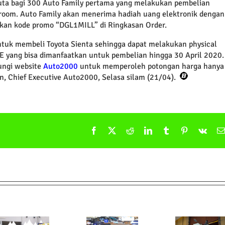
1 juta bagi 300 Auto Family pertama yang melakukan pembelian
iroom. Auto Family akan menerima hadiah uang elektronik dengan
kan kode promo “DGL1MILL” di Ringkasan Order.
tuk membeli Toyota Sienta sehingga dapat melakukan physical
LE yang bisa dimanfaatkan untuk pembelian hingga 30 April 2020.
ungi website
Auto2000
untuk memperoleh potongan harga hanya
aan, Chief Executive Auto2000, Selasa silam (21/04).
Facebook
X
Reddit
LinkedIn
Tumblr
Pinterest
Vk