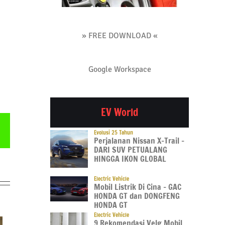
» FREE DOWNLOAD «
Google Workspace
EV World
Email
Evolusi 25 Tahun
Perjalanan Nissan X-Trail –
DARI SUV PETUALANG
HINGGA IKON GLOBAL
Electric Vehicle
Mobil Listrik Di Cina – GAC
HONDA GT dan DONGFENG
HONDA GT
Electric Vehicle
9 Rekomendasi Velg Mobil