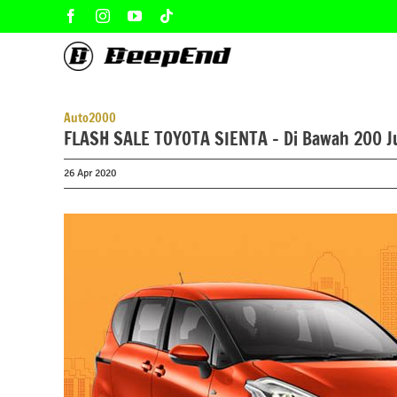
Skip
Facebook
Instagram
YouTube
Tiktok
to
content
Auto2000
FLASH SALE TOYOTA SIENTA – Di Bawah 200 J
26 Apr 2020
View
Larger
Image