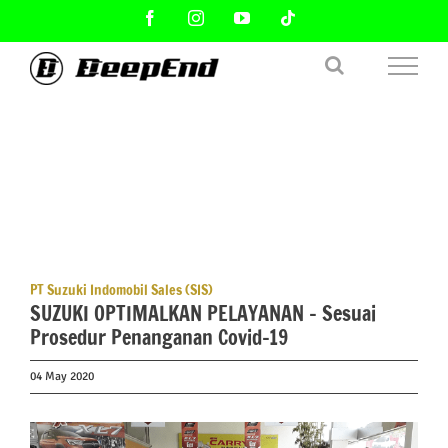
Skip
Facebook
Instagram
YouTube
Tiktok
to
content
PT Suzuki Indomobil Sales (SIS)
SUZUKI OPTIMALKAN PELAYANAN – Sesuai
Prosedur Penanganan Covid-19
04 May 2020
View