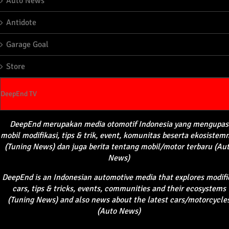
Auto News
Antidote
Garage Goal
Store
DeepEnd TV
DeepEnd
merupakan
media
otomotif
Indonesia yang
mengupas
mobil
modifikasi
, tips &
trik
, event,
komunitas
beserta
ekosistem
(Tuning News) dan juga
berita
tentang
mobil
/motor
terbaru
(Au
News)
DeepEnd
is an Indonesian automotive media that explores modifi
cars, tips & tricks, events, communities and their ecosystems
(Tuning News) and also news about the latest cars/motorcycle
(Auto News)