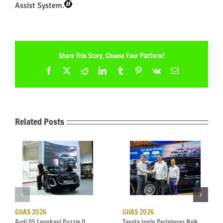
Assist System.
Share This Story, Choose Your Platform!
Facebook
X
Reddit
LinkedIn
Tumblr
Pinterest
Vk
Email
Related Posts
GIIAS 2026
GIIAS 2026
Audi Q5 Lengkapi Puzzle Q
Toyota Ingin Perjalanan Naik