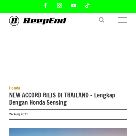
Skip
Facebook
Instagram
YouTube
Tiktok
to
content
Honda
NEW ACCORD RILIS DI THAILAND – Lengkap
Dengan Honda Sensing
24 Aug 2021
View