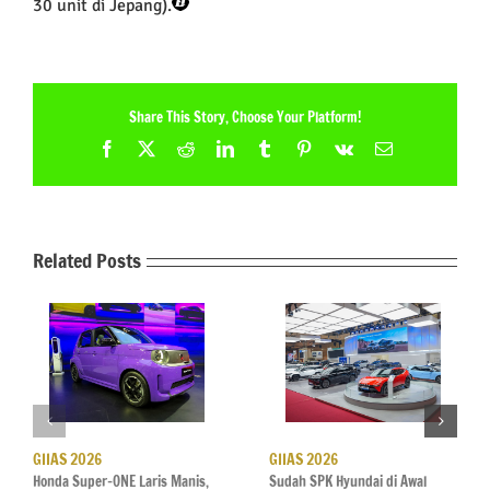
30 unit di Jepang).
Share This Story, Choose Your Platform!
Facebook
X
Reddit
LinkedIn
Tumblr
Pinterest
Vk
Email
Related Posts
GIIAS 2026
GIIAS 2026
Honda Super-ONE Laris Manis,
Sudah SPK Hyundai di Awal