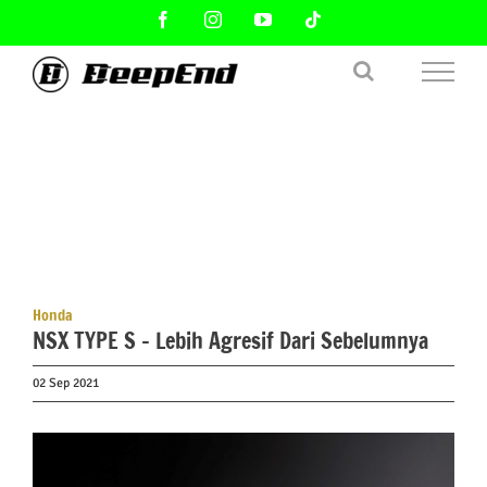
Skip
Facebook
Instagram
YouTube
Tiktok
to
content
Honda
NSX TYPE S – Lebih Agresif Dari Sebelumnya
02 Sep 2021
View
Larger