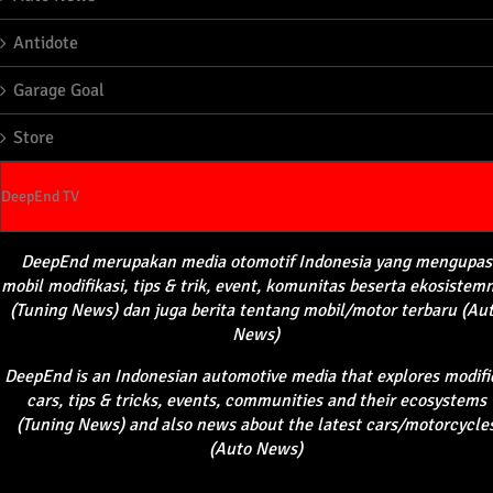
Antidote
Garage Goal
Store
DeepEnd TV
DeepEnd
merupakan
media
otomotif
Indonesia yang
mengupas
mobil
modifikasi
, tips &
trik
, event,
komunitas
beserta
ekosistem
(Tuning News) dan juga
berita
tentang
mobil
/motor
terbaru
(Au
News)
DeepEnd
is an Indonesian automotive media that explores modifi
cars, tips & tricks, events, communities and their ecosystems
(Tuning News) and also news about the latest cars/motorcycle
(Auto News)