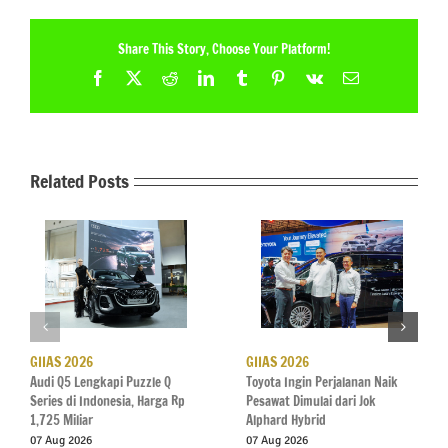
Share This Story, Choose Your Platform!
Facebook
X
Reddit
LinkedIn
Tumblr
Pinterest
Vk
Email
Related Posts
GIIAS 2026
GIIAS 2026
Audi Q5 Lengkapi Puzzle Q
Toyota Ingin Perjalanan Naik
Series di Indonesia, Harga Rp
Pesawat Dimulai dari Jok
1,725 Miliar
Alphard Hybrid
07 Aug 2026
07 Aug 2026