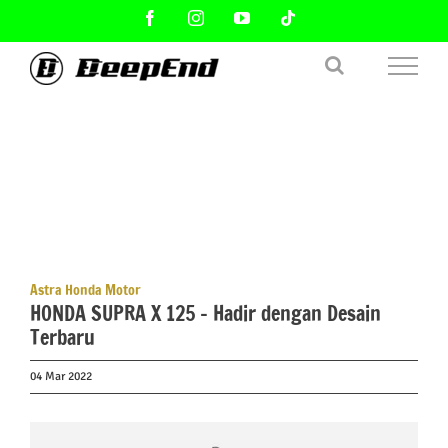
Skip
Facebook
Instagram
YouTube
Tiktok
to
content
Astra Honda Motor
HONDA SUPRA X 125 – Hadir dengan Desain
Terbaru
04 Mar 2022
View