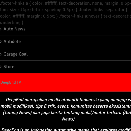
.footer-links a { color: #ffffff; text-decoration: none; margin: 0 5px
font-size: 14px; letter-spacing: 0.5px; } .footer-links .separator {
color: #ffffff; margin: 0 5px; } .footer-links a:hover { text-decorati
underline; }
Auto News
Antidote
Garage Goal
Store
DeepEnd TV
DeepEnd
merupakan
media
otomotif
Indonesia yang
mengupas
mobil
modifikasi
, tips &
trik
, event,
komunitas
beserta
ekosistem
(Tuning News) dan juga
berita
tentang
mobil
/motor
terbaru
(Au
News)
DeepEnd
is an Indonesian automotive media that explores modifi