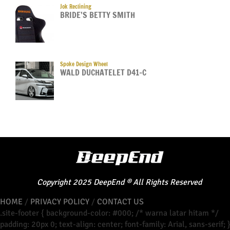
Jok Reclining
BRIDE’S BETTY SMITH
Spoke Design Wheel
WALD DUCHATELET D41-C
Copyright
2025
DeepEnd
®
All Rights Reserved
HOME
/
PRIVACY POLICY
/
CONTACT US
.site-footer { background-color: #000; /* warna latar hitam */
padding: 20px 0; text-align: center; font-family: Arial, sans-serif; 