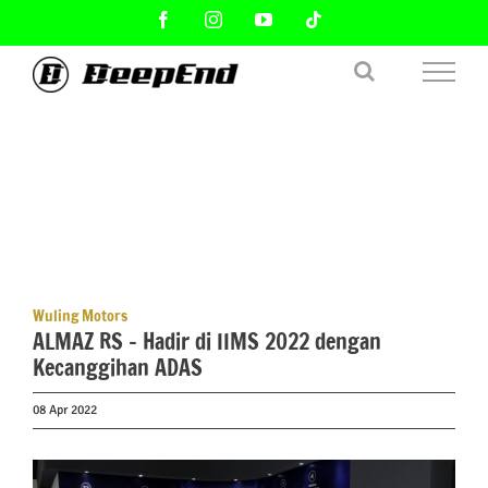
Skip
Facebook
Instagram
YouTube
Tiktok
to
content
Wuling Motors
ALMAZ RS – Hadir di IIMS 2022 dengan
Kecanggihan ADAS
08 Apr 2022
View