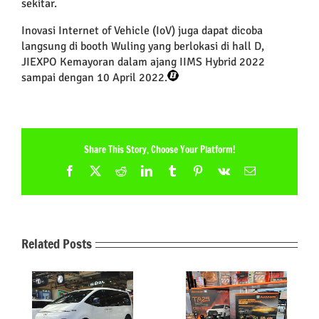
sekitar.
Inovasi Internet of Vehicle (IoV) juga dapat dicoba
langsung di booth Wuling yang berlokasi di hall D,
JIEXPO Kemayoran dalam ajang IIMS Hybrid 2022
sampai dengan 10 April 2022.
Share This Story, Choose Your Platform!
Facebook
X
Reddit
LinkedIn
Tumblr
Pinterest
Vk
Email
Related Posts