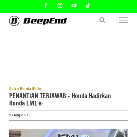
Skip
Facebook
Instagram
YouTube
Tiktok
to
content
Astra Honda Motor
PENANTIAN TERJAWAB – Honda Hadirkan
Honda EM1 e:
13 Aug 2023
View