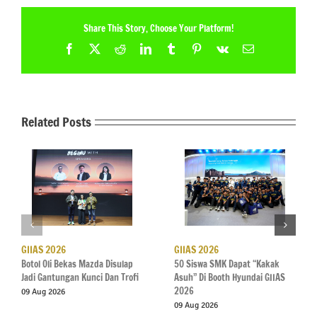
Share This Story, Choose Your Platform!
Facebook
X
Reddit
LinkedIn
Tumblr
Pinterest
Vk
Email
Related Posts
GIIAS 2026
GIIAS 2026
Botol Oli Bekas Mazda Disulap
50 Siswa SMK Dapat “Kakak
Jadi Gantungan Kunci Dan Trofi
Asuh” Di Booth Hyundai GIIAS
2026
09 Aug 2026
09 Aug 2026