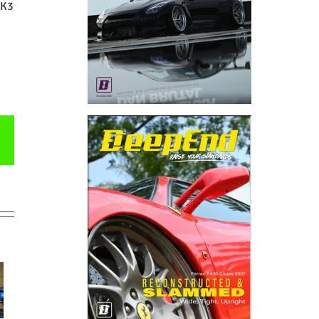
LK3
Email