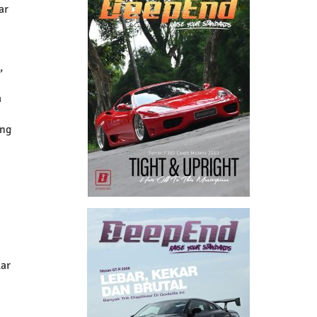
ar
,
a
ang
kar