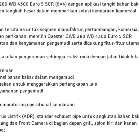
280 WB 4300 Euro 5 SCR (6×4) dengan aplikasi tangki bahan bak
kan langkah besar dalam memberikan solusi kendaraan komersial
lan terutama untuk segmen manufaktur, pertambangan, komersial
n dan perikanan, memilih Quester CWE 280 WB 4300 Euro 5 SCR
matan dan kenyamanan pengemudi serta didukung fitur-fitur utam
elakukan pengereman sehingga traksi roda dengan jalan tidak hil
ereman
ensi bahan bakar dalam mengemudi
unakan untuk menggerakkan perlengkapan lain
kenyamanan pengemudi
u monitoring operational kendaraan
 arus Listrik (ADR), standar exhaust pipe untuk angkutan bahan ba
ang dan Front Camera di bagian depan grill, spion kiri dan kanan
ot.