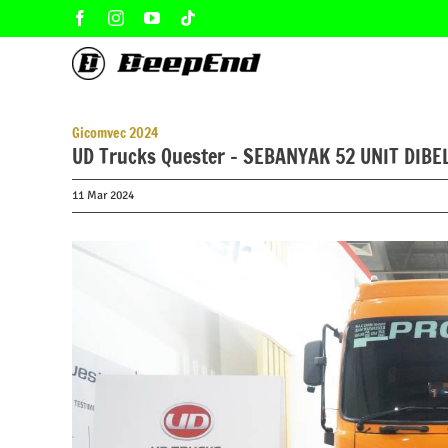
Skip
Facebook
Instagram
YouTube
Tiktok
to
content
Gicomvec 2024
UD Trucks Quester – SEBANYAK 52 UNIT DIBE
11 Mar 2024
View
Larger
Image