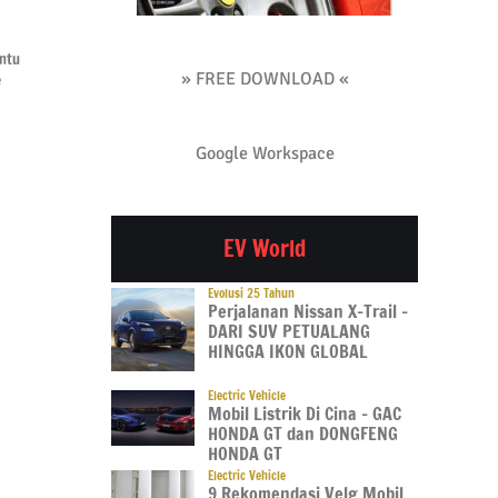
GIIAS 2026
GIIAS 2026
GIIA
intu
Electric-First Jadi Kunci,
Daihatsu SMK Skill
Kena
» FREE DOWNLOAD «
e
Begini Cara Kerja
Contest 2026, Bukti 15
GIIAS
Teknologi Dual Mode BYD
Tahun Konsistensi Bina
Jajal
Vokasi
Ini?
08 Aug 2026
08 Aug 2026
08 Au
Google Workspace
EV World
Evolusi 25 Tahun
Perjalanan Nissan X-Trail –
DARI SUV PETUALANG
HINGGA IKON GLOBAL
Electric Vehicle
Mobil Listrik Di Cina – GAC
HONDA GT dan DONGFENG
HONDA GT
Electric Vehicle
9 Rekomendasi Velg Mobil