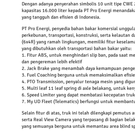
Dengan adanya penyerahan simbolis 10 unit tipe CWE 
kapasitas 16.000 liter kepada PT Pro Energi menanda
yang tangguh dan efisien di Indonesia.
PT Pro Energi, penyedia bahan bakar komersial unggu
perkebunan, transportasi, konstruksi, serta kelauta
(6x4R) yang ramah lingkungan, memiliki fitur kesela
yang dibutuhkan oleh transportasi bahan bakar yaitu:
1. Fitur ABS, untuk menghindari slip ban, pada saat m
dan pengereman lebih efektif
2. Jack Brake yang menambah daya kemampuan peng
3. Fuel Coaching berguna untuk memaksimalkan efisi
4. PTO Transmission, penyalur tenaga mesin yang dig
5. Multi leaf 11 leaf spring di axle belakang, untuk 
6. Speed Limiter yang dapat membatasi kecepatan truk
7. My UD Fleet (Telematics) berfungsi untuk membant
Selain fitur di atas, truk ini telah dilengkapi pemutus
serta Real View Camera yang terpasang di bagian belak
yang semuanya berguna untuk memantau area blind sp