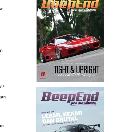
ve
ri
ya.
kan
an