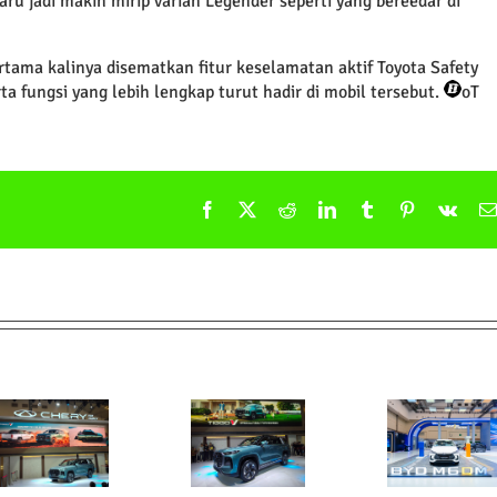
aru jadi makin mirip varian Legender seperti yang bereedar di
rtama kalinya disematkan fitur keselamatan aktif Toyota Safety
ta fungsi yang lebih lengkap turut hadir di mobil tersebut.
oT
Facebook
X
Reddit
LinkedIn
Tumblr
Pinterest
Vk