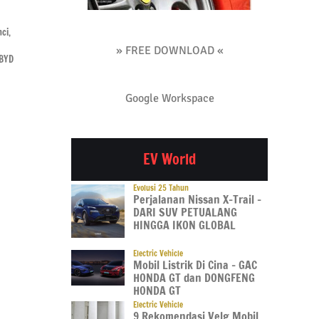
GIIAS 2026
GIIAS 2026
GIIA
nci,
WINCOS Ungkap Cara
Bekal Chery TIGGO V:
Chery
Konsumen Kini Menilai
Bisa Nanjak 41 Derajat
Mobil
» FREE DOWNLOAD «
 BYD
Kaca Film
Hingga Jelajah 1.030 Km
Jadi 
08 Aug 2026
08 Aug 2026
08 Au
Google Workspace
EV World
Evolusi 25 Tahun
Perjalanan Nissan X-Trail –
DARI SUV PETUALANG
HINGGA IKON GLOBAL
Electric Vehicle
Mobil Listrik Di Cina – GAC
HONDA GT dan DONGFENG
HONDA GT
Electric Vehicle
9 Rekomendasi Velg Mobil