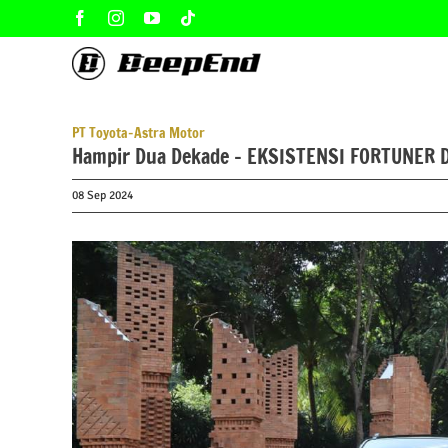
Skip
Facebook
Instagram
YouTube
Tiktok
to
content
PT Toyota-Astra Motor
Hampir Dua Dekade – EKSISTENSI FORTUNER 
08 Sep 2024
View
Larger
Image