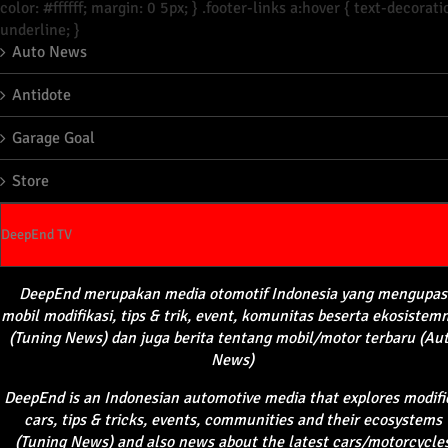
color: #ffffff; margin: 0 5px; } .footer-links a:hover { text-decorati
underline; }
Auto News
Antidote
Garage Goal
Store
DeepEnd TV
DeepEnd
merupakan
media
otomotif
Indonesia yang
mengupas
mobil
modifikasi
, tips &
trik
, event,
komunitas
beserta
ekosistem
(Tuning News) dan juga
berita
tentang
mobil
/motor
terbaru
(Au
News)
DeepEnd
is an Indonesian automotive media that explores modifi
cars, tips & tricks, events, communities and their ecosystems
(Tuning News) and also news about the latest cars/motorcycle