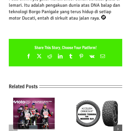
lemari. Itu adalah pengakuan dunia atas DNA balap dan
teknologi Borgo Panigale yang terus hidup di setiap
motor Ducati, entah di sirkuit atau jalan raya.
Share This Story, Choose Your Platform!
Facebook
X
Reddit
LinkedIn
Tumblr
Pinterest
Vk
Email
Related Posts