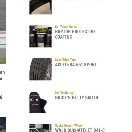
Cat Tahan Gores
RAPTOR PROTECTIVE
COATING
Semi Slick Tyre
ACCELERA 651 SPORT
gan
ai
Jok Reclining
ng
BRIDE’S BETTY SMITH
Spoke Design Wheel
WALD DUCHATELET D41-C