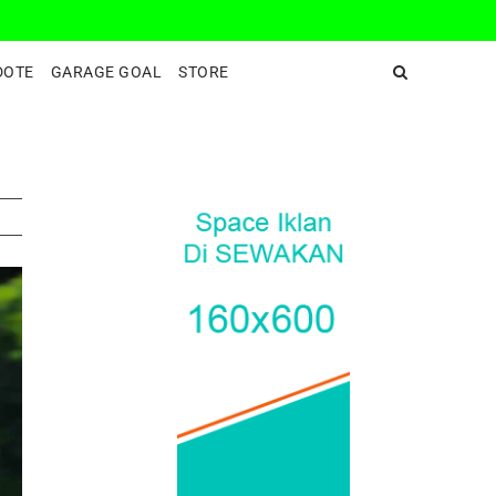
DeepEnd TV
DOTE
GARAGE GOAL
STORE