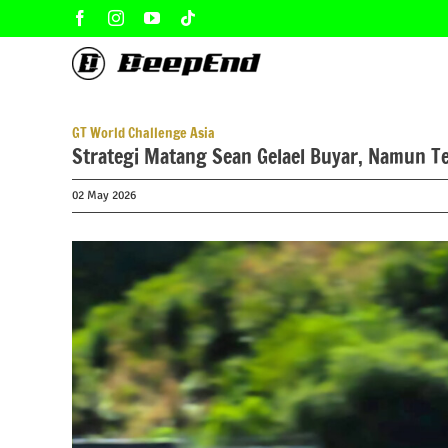
Skip
Facebook
Instagram
YouTube
Tiktok
to
content
GT World Challenge Asia
Strategi Matang Sean Gelael Buyar, Namun Te
02 May 2026
View
Larger
Image