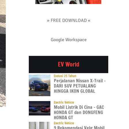
» FREE DOWNLOAD «
Google Workspace
EV World
Evolusi 25 Tahun
Perjalanan Nissan X-Trail –
DARI SUV PETUALANG
HINGGA IKON GLOBAL
Electric Vehicle
Mobil Listrik Di Cina – GAC
HONDA GT dan DONGFENG
HONDA GT
Electric Vehicle
9 Rekomendasi Velg Mobil