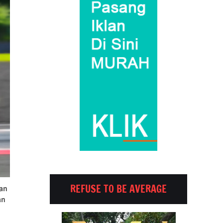
REFUSE TO BE AVERAGE
gan
an