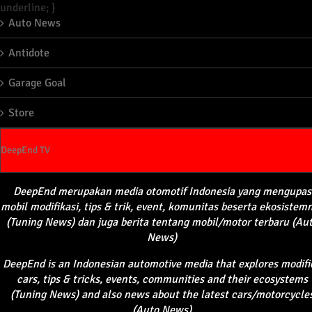
underline; }
Auto News
Antidote
Garage Goal
Store
DeepEnd TV
DeepEnd
merupakan
media
otomotif
Indonesia yang
mengupas
mobil
modifikasi
, tips &
trik
, event,
komunitas
beserta
ekosistem
(Tuning News) dan juga
berita
tentang
mobil
/motor
terbaru
(Au
News)
DeepEnd
is an Indonesian automotive media that explores modifi
cars, tips & tricks, events, communities and their ecosystems
(Tuning News) and also news about the latest cars/motorcycle
(Auto News)