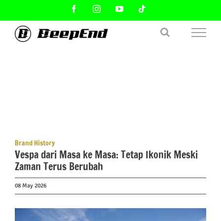
Skip
Facebook
Instagram
YouTube
Tiktok
to
content
Brand History
Vespa dari Masa ke Masa: Tetap Ikonik Meski
Zaman Terus Berubah
08 May 2026
View