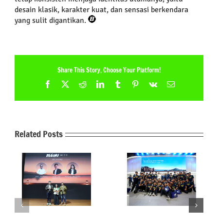
desain klasik, karakter kuat, dan sensasi berkendara
yang sulit digantikan.
Share This Story, Choose Your Platform!
Facebook
X
Reddit
LinkedIn
Tumblr
Pinterest
Vk
Email
Related Posts