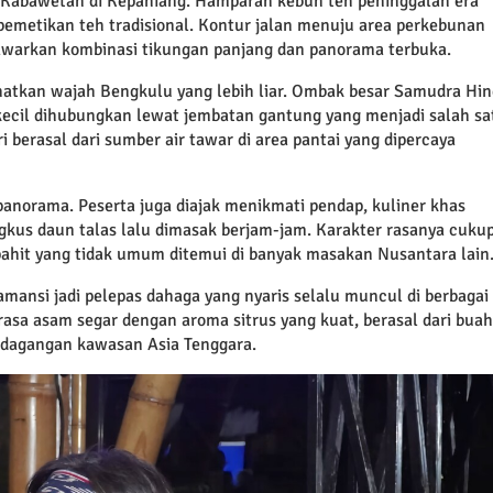
eh Kabawetan di Kepahiang. Hamparan kebun teh peninggalan era
pemetikan teh tradisional. Kontur jalan menuju area perkebunan
enawarkan kombinasi tikungan panjang dan panorama terbuka.
ihatkan wajah Bengkulu yang lebih liar. Ombak besar Samudra Hin
ecil dihubungkan lewat jembatan gantung yang menjadi salah sa
 berasal dari sumber air tawar di area pantai yang dipercaya
panorama. Peserta juga diajak menikmati pendap, kuliner khas
kus daun talas lalu dimasak berjam-jam. Karakter rasanya cuku
pahit yang tidak umum ditemui di banyak masakan Nusantara lain
amansi jadi pelepas dahaga yang nyaris selalu muncul di berbagai
rasa asam segar dengan aroma sitrus yang kuat, berasal dari buah
rdagangan kawasan Asia Tenggara.