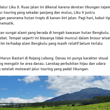
alur Liku 9. Ruas jalan ini dikenal karena deretan tikungan taja
r touring yang sekadar panjang dan mulus, Liku 9 justru
 panorama hutan tropis di kanan-kiri jalan. Pagi hari, kabut tip
inematik.
ran sungai alami yang berada di tengah kawasan hutan Bengkulu.
 lebat. Tempat seperti ini biasanya tidak muncul dalam brosur wisa
tim terhadap alam Bengkulu yang masih relatif belum terlalu
arun Bastari di Rejang Lebong. Danau ini punya karakter visual
ung mengalir ke area danau. Lanskap perbukitan hijau dan udara
 setelah melewati jalur touring yang padat tikungan.