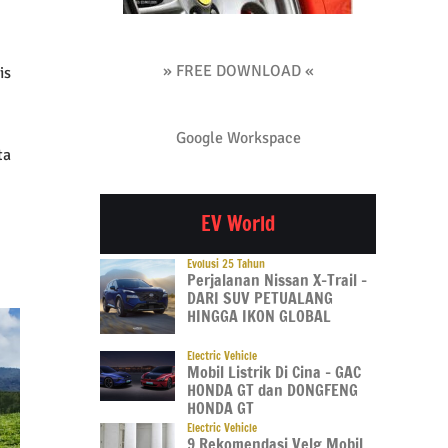
m
» FREE DOWNLOAD «
is
Google Workspace
ta
EV World
Evolusi 25 Tahun
Perjalanan Nissan X-Trail –
DARI SUV PETUALANG
HINGGA IKON GLOBAL
Electric Vehicle
Mobil Listrik Di Cina – GAC
HONDA GT dan DONGFENG
HONDA GT
Electric Vehicle
9 Rekomendasi Velg Mobil