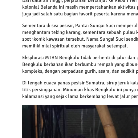
Dari dataran tinggi, perjalanan berlanjut ke Kebun T
kolonial Belanda ini masih mempertahankan aktivitas 
juga jadi salah satu bagian favorit peserta karena m
Sementara di sisi pesisir, Pantai Sungai Suci memperl
menghantam tebing karang, sementara sebuah pulau k
spot ikonik kawasan tersebut. Nama Sungai Suci sendiri
memiliki nilai spiritual oleh masyarakat setempat.
Eksplorasi MTBN Bengkulu tidak berhenti di jalur dan 
Bengkulu berbahan ikan berbumbu rempah yang dibung
kompleks, dengan perpaduan gurih, asam, dan sedikit 
Di tengah cuaca panas pesisir Sumatra, sirup jeruk kal
titik persinggahan. Minuman khas Bengkulu ini punya 
kalamansi yang sejak lama berkembang lewat jalur pe