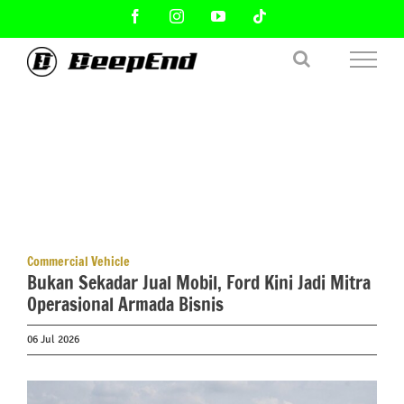
Skip
Facebook
Instagram
YouTube
Tiktok
to
content
Commercial Vehicle
Bukan Sekadar Jual Mobil, Ford Kini Jadi Mitra
Operasional Armada Bisnis
06 Jul 2026
View