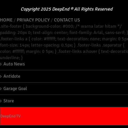
Copyright
2025
DeepEnd
®
All Rights Reserved
HOME
/
PRIVACY POLICY
/
CONTACT US
.site-footer { background-color: #000; /* warna latar hitam */
padding: 20px 0; text-align: center; font-family: Arial, sans-serif; 
.footer-links a { color: #ffffff; text-decoration: none; margin: 0 5px
font-size: 14px; letter-spacing: 0.5px; } .footer-links .separator {
color: #ffffff; margin: 0 5px; } .footer-links a:hover { text-decorati
underline; }
Auto News
Antidote
Garage Goal
Store
DeepEnd TV