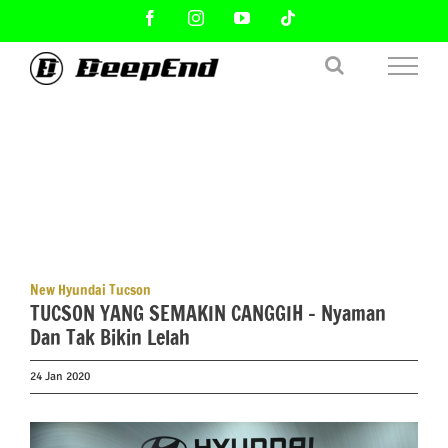
Skip
Facebook
Instagram
YouTube
Tiktok
to
content
New Hyundai Tucson
TUCSON YANG SEMAKIN CANGGIH – Nyaman
Dan Tak Bikin Lelah
24 Jan 2020
View