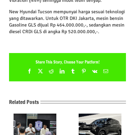
Vibration (NVH) sehingga mobil lebih senyap.
New Hyundai Tucson mempunyai harga sesuai teknologi
yang ditawarkan. Untuk OTR DKI Jakarta, mesin bensin
Gasoline GLS dijual Rp 464.000.000,-, sedangkan mesin
diesel CRDi GLS di angka Rp 520.000.000,-.
Share This Story, Choose Your Platform!
Facebook
X
Reddit
LinkedIn
Tumblr
Pinterest
Vk
Email
Related Posts