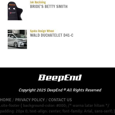
Jok Reclining
BRIDE’S BETTY SMITH
Spoke Design Wheel
WALD DUCHATELET D41-C
Copyright
2025
DeepEnd
®
All Rights Reserved
HOME
/
PRIVACY POLICY
/
CONTACT US
.site-footer { background-color: #000; /* warna latar hitam */
padding: 20px 0; text-align: center; font-family: Arial, sans-serif; 