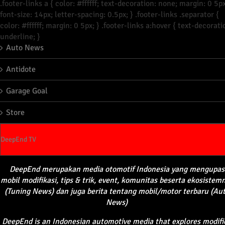
.footer-links a { color: #ffffff; text-decoration: none; margin: 0 5px
font-size: 14px; letter-spacing: 0.5px; } .footer-links .separator {
color: #ffffff; margin: 0 5px; } .footer-links a:hover { text-decorati
underline; }
Auto News
Antidote
Garage Goal
Store
DeepEnd TV
DeepEnd
merupakan
media
otomotif
Indonesia yang
mengupas
mobil
modifikasi
, tips &
trik
, event,
komunitas
beserta
ekosistem
(Tuning News) dan juga
berita
tentang
mobil
/motor
terbaru
(Au
News)
DeepEnd
is an Indonesian automotive media that explores modifi