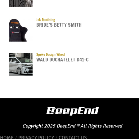
Jok Reclining
BRIDE’S BETTY SMITH
Spoke Design Wheel
WALD DUCHATELET D41-C
Copyright
2025
DeepEnd
®
All Rights Reserved
HOME
/
PRIVACY POLICY
/
CONTACT US