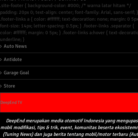
.site-footer { background-color: #000; /* warna latar hitam */
padding: 20px 0; text-align: center; font-family: Arial, sans-serif; 
.footer-links a { color: #ffffff; text-decoration: none; margin: 0 5px
font-size: 14px; letter-spacing: 0.5px; } .footer-links .separator {
color: #ffffff; margin: 0 5px; } .footer-links a:hover { text-decorati
underline; }
Auto News
Antidote
Garage Goal
Store
DeepEnd TV
DeepEnd
merupakan
media
otomotif
Indonesia yang
mengupas
mobil
modifikasi
, tips &
trik
, event,
komunitas
beserta
ekosistem
(Tuning News) dan juga
berita
tentang
mobil
/motor
terbaru
(Au