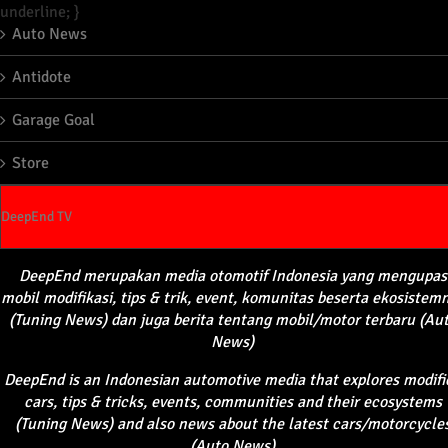
underline; }
Auto News
Antidote
Garage Goal
Store
DeepEnd TV
DeepEnd
merupakan
media
otomotif
Indonesia yang
mengupas
mobil
modifikasi
, tips &
trik
, event,
komunitas
beserta
ekosistem
(Tuning News) dan juga
berita
tentang
mobil
/motor
terbaru
(Au
News)
DeepEnd
is an Indonesian automotive media that explores modifi
cars, tips & tricks, events, communities and their ecosystems
(Tuning News) and also news about the latest cars/motorcycle
(Auto News)