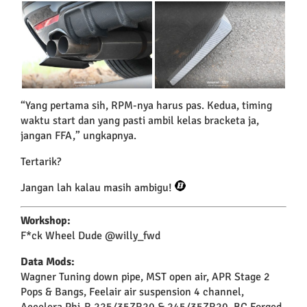
“Yang pertama sih, RPM-nya harus pas. Kedua, timing
waktu start dan yang pasti ambil kelas bracketa ja,
jangan FFA,” ungkapnya.
Tertarik?
Jangan lah kalau masih ambigu!
Workshop:
F*ck Wheel Dude @willy_fwd
Data Mods:
Wagner Tuning down pipe, MST open air, APR Stage 2
Pops & Bangs,
Feelair air suspension 4 channel,
Accelera Phi-R 225/35ZR20 & 245/35ZR20, BC Forged