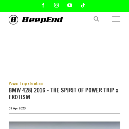
Skip
Facebook
Instagram
YouTube
Tiktok
to
content
Power Trip x Erotism
BMW 428i 2016 – THE SPIRIT OF POWER TRIP x
EROTISM
09 Apr 2023
View