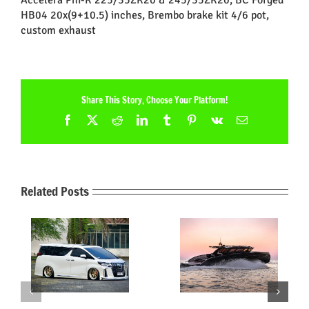
HB04 20x(9+10.5) inches, Brembo brake kit 4/6 pot,
custom exhaust
Share This Story, Choose Your Platform!
Facebook
X
Reddit
LinkedIn
Tumblr
Pinterest
Vk
Email
Related Posts