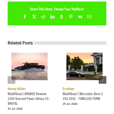
Share This Story, Choose Your Platform!
Facebook
X
Reddit
LinkedIn
Tumblr
Pinterest
Vk
Email
Related Posts
Heavy Hitter
Erotism
Modifikasi | BRABUS Shadow
Modifikasi | Mercedes-Benz E
1200 Sunreef Power Ultima 55 –
250 2016 – TIMELESS FORM
BRUTAL
25 Jul 2026
31 Jul 2026