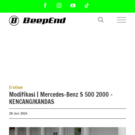
Skip
Facebook
Instagram
YouTube
Tiktok
to
content
Erotism
Modifikasi | Mercedes-Benz S 500 2000 –
KENCANG/KANDAS
28 Jun 2024
View