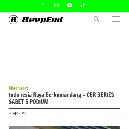
Skip
Facebook
Instagram
YouTube
Tiktok
to
content
Motorsport
Indonesia Raya Berkumandang – CBR SERIES
SABET 5 PODIUM
28 Apr 2025