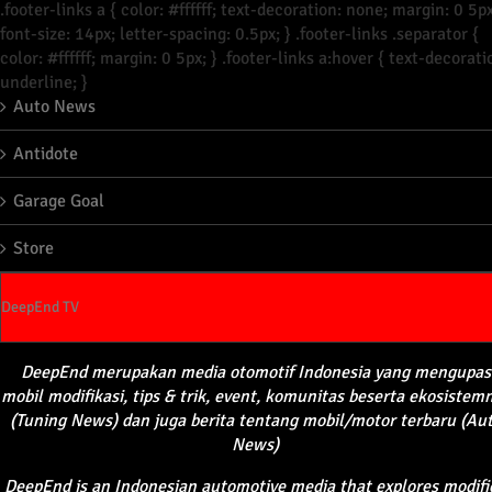
.footer-links a { color: #ffffff; text-decoration: none; margin: 0 5px
font-size: 14px; letter-spacing: 0.5px; } .footer-links .separator {
color: #ffffff; margin: 0 5px; } .footer-links a:hover { text-decorati
underline; }
Auto News
Antidote
Garage Goal
Store
DeepEnd TV
DeepEnd
merupakan
media
otomotif
Indonesia yang
mengupas
mobil
modifikasi
, tips &
trik
, event,
komunitas
beserta
ekosistem
(Tuning News) dan juga
berita
tentang
mobil
/motor
terbaru
(Au
News)
DeepEnd
is an Indonesian automotive media that explores modifi