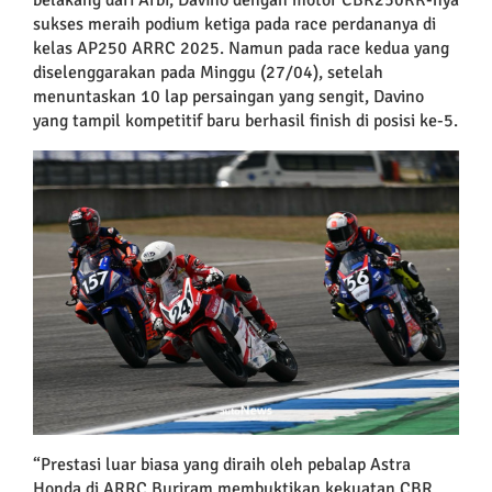
belakang dari Arbi, Davino dengan motor CBR250RR-nya
sukses meraih podium ketiga pada race perdananya di
kelas AP250 ARRC 2025. Namun pada race kedua yang
diselenggarakan pada Minggu (27/04), setelah
menuntaskan 10 lap persaingan yang sengit, Davino
yang tampil kompetitif baru berhasil finish di posisi ke-5.
“Prestasi luar biasa yang diraih oleh pebalap Astra
Honda di ARRC Buriram membuktikan kekuatan CBR