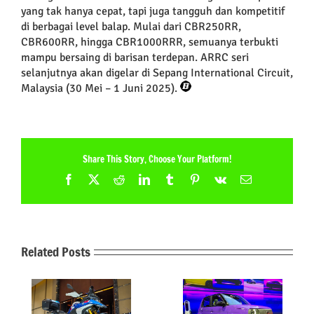
yang tak hanya cepat, tapi juga tangguh dan kompetitif
di berbagai level balap. Mulai dari CBR250RR,
CBR600RR, hingga CBR1000RRR, semuanya terbukti
mampu bersaing di barisan terdepan. ARRC seri
selanjutnya akan digelar di Sepang International Circuit,
Malaysia (30 Mei – 1 Juni 2025).
Share This Story, Choose Your Platform!
Facebook
X
Reddit
LinkedIn
Tumblr
Pinterest
Vk
Email
Related Posts