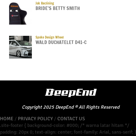
Jok Reclining
BRIDE’S BETTY SMITH
Spoke Design Wheel
WALD DUCHATELET D41-C
Copyright
2025
DeepEnd
®
All Rights Reserved
HOME
/
PRIVACY POLICY
/
CONTACT US
.site-footer { background-color: #000; /* warna latar hitam */
padding: 20px 0; text-align: center; font-family: Arial, sans-serif; 