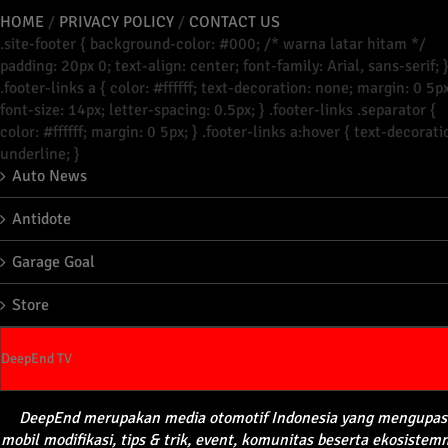
HOME
/
PRIVACY POLICY
/
CONTACT US
.site-footer { background-color: #000; /* warna latar hitam */
padding: 20px 0; text-align: center; font-family: Arial, sans-serif; 
.footer-links a { color: #ffffff; text-decoration: none; margin: 0 5px
font-size: 14px; letter-spacing: 0.5px; } .footer-links .separator {
color: #ffffff; margin: 0 5px; } .footer-links a:hover { text-decorati
underline; }
Auto News
Antidote
Garage Goal
Store
DeepEnd TV
DeepEnd
merupakan
media
otomotif
Indonesia yang
mengupas
mobil
modifikasi
, tips &
trik
, event,
komunitas
beserta
ekosistem