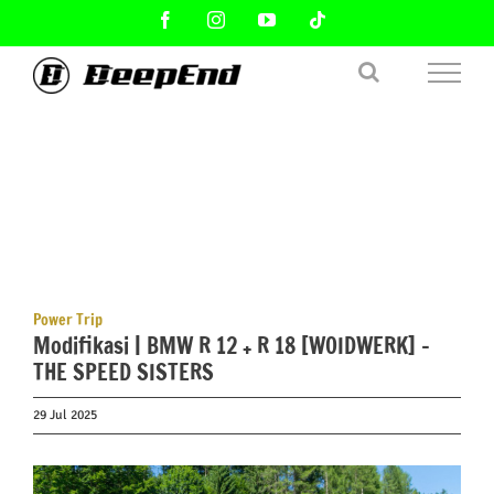
Skip
Facebook
Instagram
YouTube
Tiktok
to
content
Power Trip
Modifikasi | BMW R 12 + R 18 [WOIDWERK] –
THE SPEED SISTERS
29 Jul 2025
View