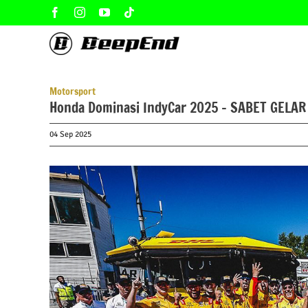
Skip
Facebook
Instagram
YouTube
Tiktok
to
content
Motorsport
Honda Dominasi IndyCar 2025 – SABET GELA
04 Sep 2025
View
Larger
Image