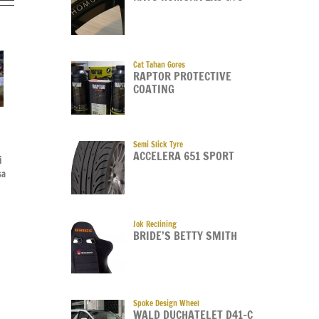
Cat Tahan Gores
RAPTOR PROTECTIVE
COATING
GIIAS 2026
Mandalika Racing
FIA 
Semi Slick Tyre
Accelera Rugged Terrain:
Series (MRS)
Cham
ACCELERA 651 SPORT
Ban Baru Menjawab Tren
i
Rider Yamaha Kokoh di
Di Ra
SUV dan Overlanding
sa
Puncak Klasemen Usai
Sami 
Seri 3 MRS
Statu
04 Aug 2026
WRC
03 Aug 2026
03 Au
Jok Reclining
BRIDE’S BETTY SMITH
Spoke Design Wheel
WALD DUCHATELET D41-C