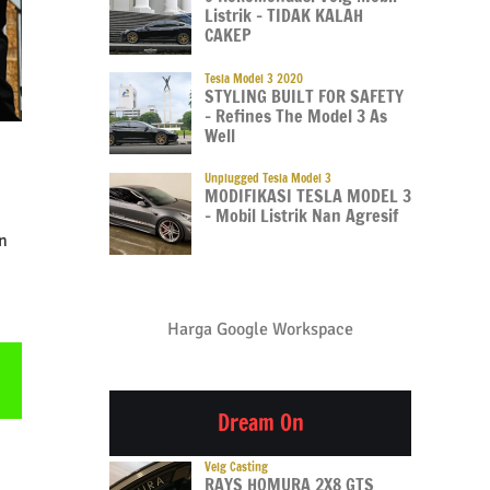
Listrik – TIDAK KALAH
CAKEP
Tesla Model 3 2020
STYLING BUILT FOR SAFETY
– Refines The Model 3 As
Well
Unplugged Tesla Model 3
MODIFIKASI TESLA MODEL 3
– Mobil Listrik Nan Agresif
n
Harga Google Workspace
Email
Dream On
Velg Casting
RAYS HOMURA 2X8 GTS