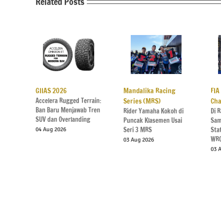
Related Posts
GIIAS 2026
Mandalika Racing
FIA
Accelera Rugged Terrain:
Series (MRS)
Cha
Ban Baru Menjawab Tren
Rider Yamaha Kokoh di
Di R
SUV dan Overlanding
Puncak Klasemen Usai
Sam
Seri 3 MRS
Sta
04 Aug 2026
WR
03 Aug 2026
03 