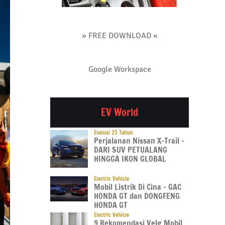
» FREE DOWNLOAD «
Google Workspace
EV World
Evolusi 25 Tahun
Perjalanan Nissan X-Trail –
DARI SUV PETUALANG
HINGGA IKON GLOBAL
Electric Vehicle
Mobil Listrik Di Cina – GAC
HONDA GT dan DONGFENG
HONDA GT
Electric Vehicle
9 Rekomendasi Velg Mobil