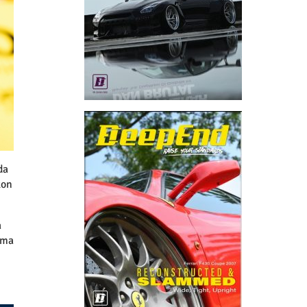
da
kon
a
ama