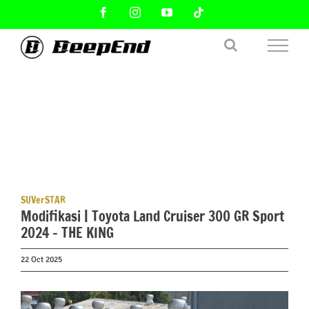
Skip
Facebook
Instagram
YouTube
Tiktok
to
content
SUVerSTAR
Modifikasi | Toyota Land Cruiser 300 GR Sport
2024 – THE KING
22 Oct 2025
View