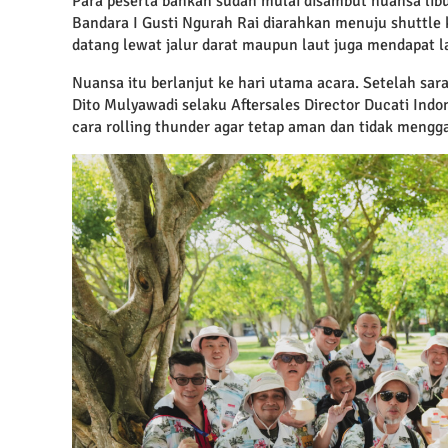
Para peserta bahkan sudah mulai disambut nuansa libu
Bandara I Gusti Ngurah Rai diarahkan menuju shuttle
datang lewat jalur darat maupun laut juga mendapat l
Nuansa itu berlanjut ke hari utama acara. Setelah sar
Dito Mulyawadi selaku Aftersales Director Ducati Indo
cara rolling thunder agar tetap aman dan tidak mengg