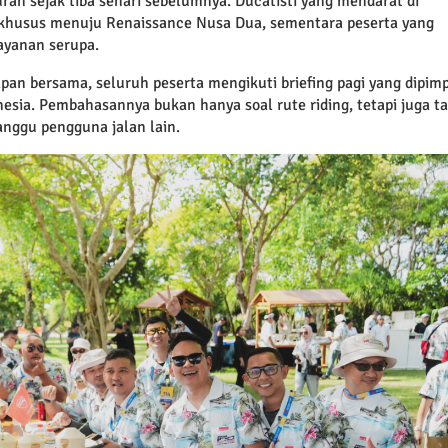
ran sejak tiba sehari sebelumnya. Ducatisti yang mendarat di
 khusus menuju Renaissance Nusa Dua, sementara peserta yang
ayanan serupa.
apan bersama, seluruh peserta mengikuti briefing pagi yang dipim
nesia. Pembahasannya bukan hanya soal rute riding, tetapi juga t
anggu pengguna jalan lain.