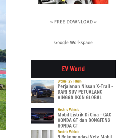
» FREE DOWNLOAD «
Google Workspace
EV World
Evolusi 25 Tahun
Perjalanan Nissan X-Trail –
DARI SUV PETUALANG
HINGGA IKON GLOBAL
Electric Vehicle
Mobil Listrik Di Cina – GAC
HONDA GT dan DONGFENG
HONDA GT
Electric Vehicle
9 Rekomendasi Velg Mobil