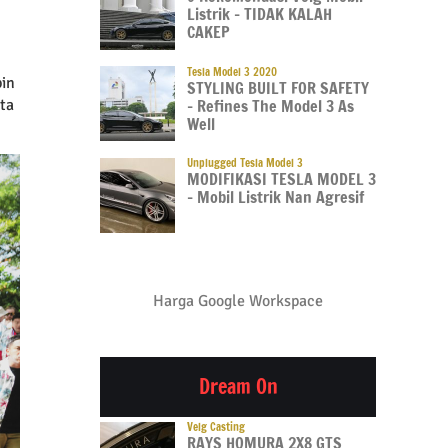
Listrik – TIDAK KALAH
CAKEP
Tesla Model 3 2020
pin
STYLING BUILT FOR SAFETY
ata
– Refines The Model 3 As
Well
Unplugged Tesla Model 3
MODIFIKASI TESLA MODEL 3
– Mobil Listrik Nan Agresif
Harga Google Workspace
Dream On
Velg Casting
RAYS HOMURA 2X8 GTS