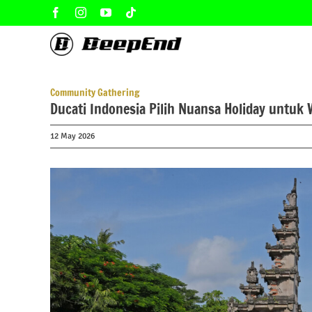
Skip
Facebook
Instagram
YouTube
Tiktok
to
content
Community Gathering
Ducati Indonesia Pilih Nuansa Holiday untuk 
12 May 2026
View
Larger
Image