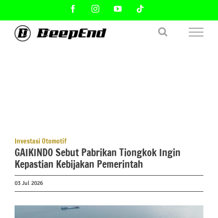
Skip
Facebook
Instagram
YouTube
Tiktok
to
content
Investasi Otomotif
GAIKINDO Sebut Pabrikan Tiongkok Ingin
Kepastian Kebijakan Pemerintah
03 Jul 2026
View