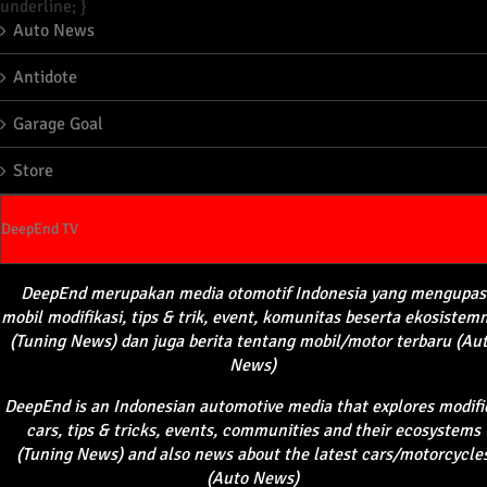
underline; }
Auto News
Antidote
Garage Goal
Store
DeepEnd TV
DeepEnd
merupakan
media
otomotif
Indonesia yang
mengupas
mobil
modifikasi
, tips &
trik
, event,
komunitas
beserta
ekosistem
(Tuning News) dan juga
berita
tentang
mobil
/motor
terbaru
(Au
News)
DeepEnd
is an Indonesian automotive media that explores modifi
cars, tips & tricks, events, communities and their ecosystems
(Tuning News) and also news about the latest cars/motorcycle
(Auto News)