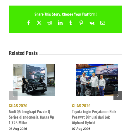
Share This Story, Choose Your Platform!
Facebook
X
Reddit
LinkedIn
Tumblr
Pinterest
Vk
Email
Related Posts
GIIAS 2026
GIIAS 2026
Audi Q5 Lengkapi Puzzle Q
Toyota Ingin Perjalanan Naik
Series di Indonesia, Harga Rp
Pesawat Dimulai dari Jok
1,725 Miliar
Alphard Hybrid
07 Aug 2026
07 Aug 2026