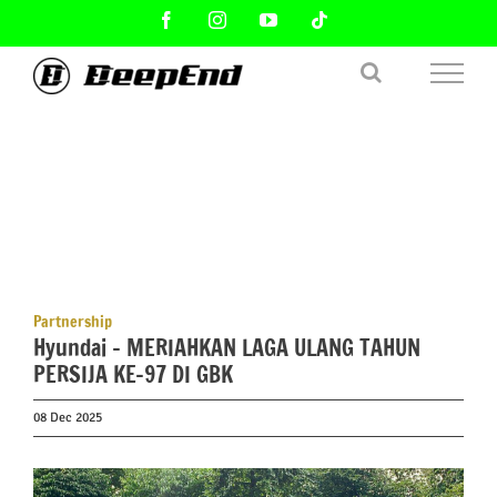
Skip
Facebook
Instagram
YouTube
Tiktok
to
content
Partnership
Hyundai – MERIAHKAN LAGA ULANG TAHUN
PERSIJA KE-97 DI GBK
08 Dec 2025
View