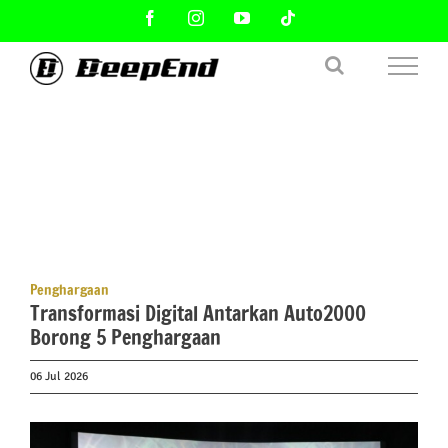
Skip
Facebook
Instagram
YouTube
Tiktok
to
content
Penghargaan
Transformasi Digital Antarkan Auto2000
Borong 5 Penghargaan
06 Jul 2026
View