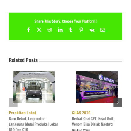
Share This Story, Choose Your Platform!
Facebook
X
Reddit
LinkedIn
Tumblr
Pinterest
Vk
Email
Related Posts
Perakitan Lokal
GIIAS 2026
Baru Debut, Leapmotor
Berkat ChatGPT, Head Unit
Langsung Mulai Produksi Lokal
Venom Bisa Diajak Ngobrol
B10 Dan C10
09 Aug 2026