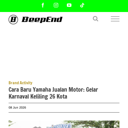
Skip
Facebook
Instagram
YouTube
Tiktok
to
content
Brand Activity
Cara Baru Yamaha Jualan Motor: Gelar
Karnaval Keliling 26 Kota
08 Jun 2026
View